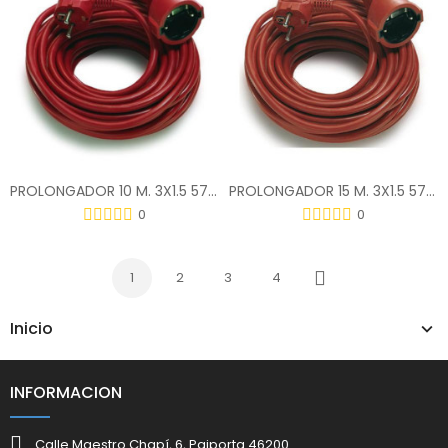
PROLONGADOR 10 M. 3X1.5 575006
PROLONGADOR 15 M. 3X1.5 576003
0
0
1
2
3
4
Siguiente
Inicio
INFORMACION
Calle Maestro Chapí, 6, Paiporta 46200