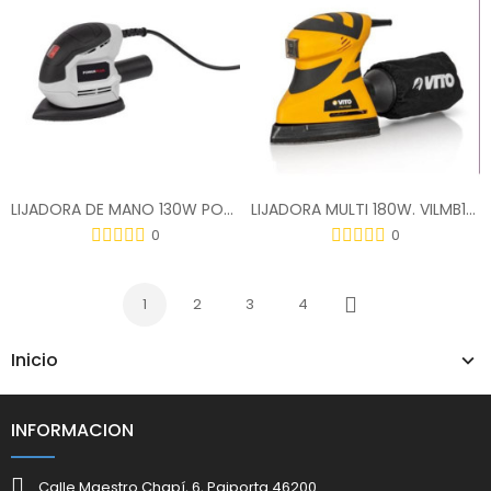
LIJADORA DE MANO 130W POWC40200
LIJADORA MULTI 180W. VILMB180
0
0
1
2
3
4
Siguiente
Inicio
INFORMACION
Calle Maestro Chapí, 6, Paiporta 46200