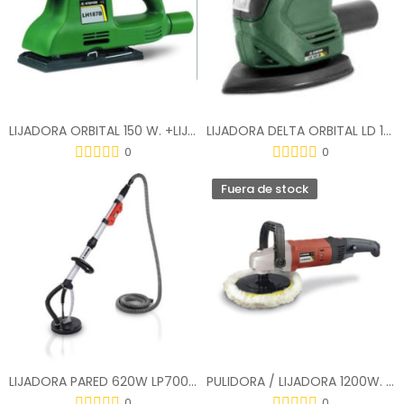
LIJADORA ORBITAL 150 W. +LIJAS LH187C
LIJADORA DELTA ORBITAL LD 141 B
0
0
Fuera de stock
LIJADORA PARED 620W LP700E/700E
PULIDORA / LIJADORA 1200W. LU 260 CE
0
0