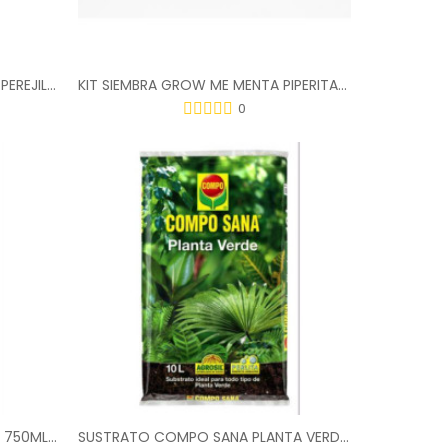
KIT SIEMBRA GROW ME KITCHEN PEREJIL GIGANTE 1GR
KIT SIEMBRA GROW ME MENTA PIPERITA 0,1GR
0
FUNGICIDA DUAXO POLIVALENTE 750ML. 1731302011
SUSTRATO COMPO SANA PLANTA VERDE 10L