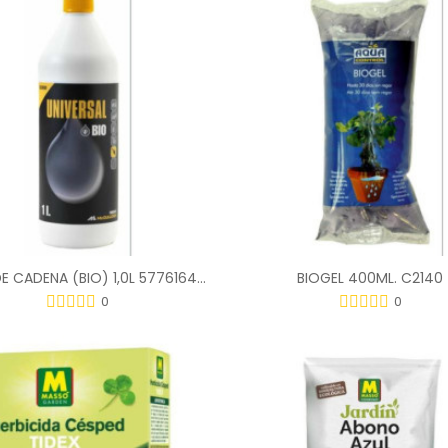
ACEITE DE CADENA (BIO) 1,0L 577616408
BIOGEL 400ML. C2140
0
0