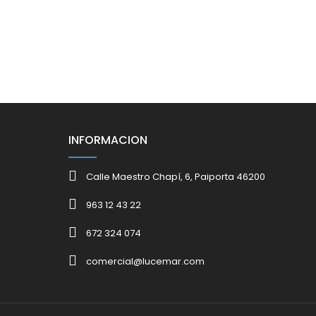
INFORMACION
Calle Maestro Chapí, 6, Paiporta 46200
963 12 43 22
672 324 074
comercial@lucemar.com