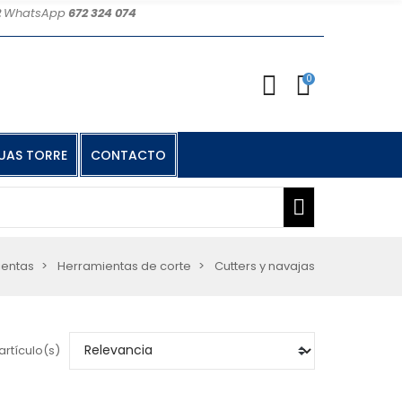
2
WhatsApp
672 324 074
0
UAS TORRE
CONTACTO
ientas
Herramientas de corte
Cutters y navajas
artículo(s)