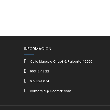
INFORMACION
Calle Maestro Chapí, 6, Paiporta 46200
963 12 43 22
672 324 074
comercial@lucemar.com