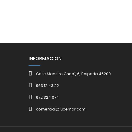
INFORMACION
Calle Maestro Chapí, 6, Paiporta 46200
963 12 43 22
672 324 074
comercial@lucemar.com