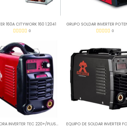
TER 160A CITYWORK 160 1.2041
0
0
SOLDADORA INVERTER TEC 220+/PLUS+MALETA+ACCESORIOS