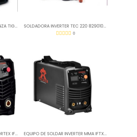
GRUPO SOLDAR INVERTER POTENZA TIG 170HF 2.317
SOLDADORA INVERTER TEC 220 829010220
0
EQUIPO DE SOLDAR INVERTER FORTEX IFTX160 C/MALETA
EQUIPO DE SOLDAR INVERTER MMA IFTX200A C/ MALETA