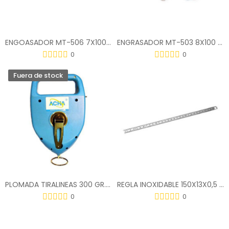
ENGOASADOR MT-506 7X100 013100
ENGRASADOR MT-503 8X100 011140.030
0
0
Fuera de stock
PLOMADA TIRALINEAS 300 GR. GIGANTE 55623
REGLA INOXIDABLE 150X13X0,5 31-024
0
0