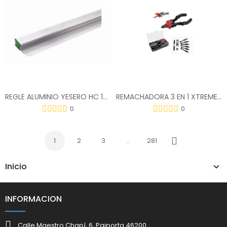
REGLE ALUMINIO YESERO HC 125 305HC1
REMACHADORA 3 EN 1 XTREME HASTA M10-6,4MM
0
0
1
2
3
…
281
Siguiente
Inicio
INFORMACION
Calle Maestro Chapí, 6, Paiporta 46200