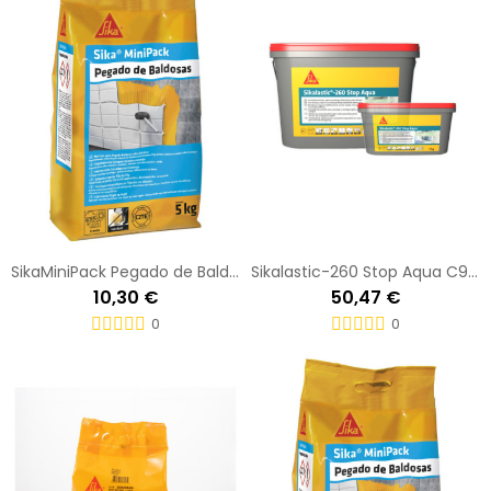
SikaMiniPack Pegado de Baldosas grey 5 KG Saco
Sikalastic-260 Stop Aqua C9254 Pl 7KG
10,30 €
50,47 €
0
0