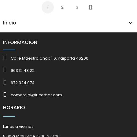
1
2
3
Siguiente
Inicio
INFORMACION
Calle Maestro Chapí, 6, Paiporta 46200
963 12 43 22
672 324 074
comercial@lucemar.com
HORARIO
Lunes a viernes:
8:00 a 14:00 y de 15:30 a 18:00