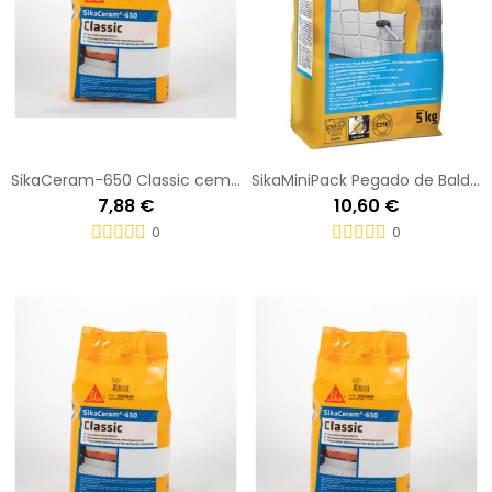
SikaCeram-650 Classic cemen 5 KG Saco
SikaMiniPack Pegado de Baldosas white 5 KG Saco
7,88 €
10,60 €
0
0